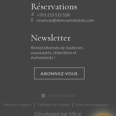
Réservations
+351 213 512 528
reservas@domcarloshoteis.com
Newsletter
Restez informés de toutes les
nouveautés, réductions et
événements !
ABONNEZ-VOUS
Ma réservation
Mentions légales
Politique de cookies
Livre de réclamation
Développé par
Mirai