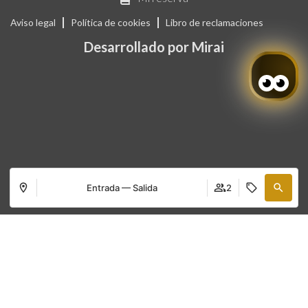
Aviso legal
Política de cookies
Libro de reclamaciones
Desarrollado por
Mirai
Entrada — Salida
2
Acceder / Registrarse
Dónde
Cuándo
Promoción
Gestiona tu reserva
Gestiona tu reserva
Quién
Habitación 1
adultos
2