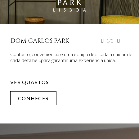
DOM CARLOS PARK
DOM CARLOS LIBERTY
1/2
2/2
Conforto, conveniência e uma equipa dedicada a cuidar de
Combinação de um estilo de vida vibrante com espaços que
cada detalhe…para garantir uma experiência única.
promovem tranquilidade, privacidade e uma atmosfera
relaxante.
VER QUARTOS
VER QUARTOS
CONHECER
CONHECER