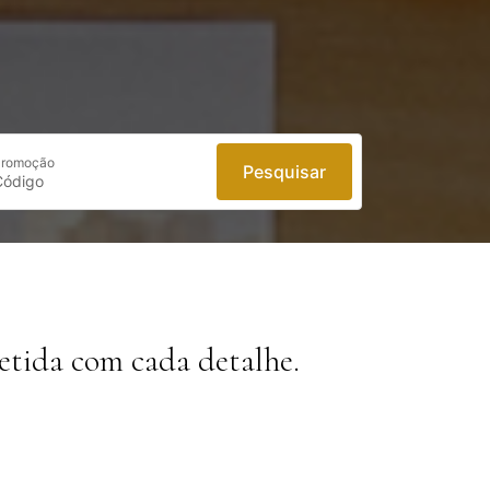
romoção
Pesquisar
tida com cada detalhe.