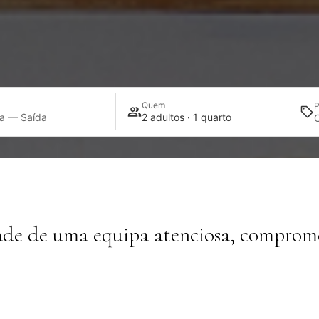
o
Quem
P
da — Saída
2 adultos · 1 quarto
ade de uma equipa atenciosa, comprome