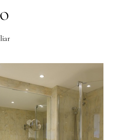
to
liar