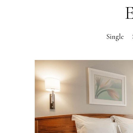
E
Single