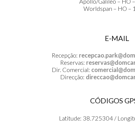
Apollo/Galileo – HO
Worldspan – HO –
E-MAIL
Recepção:
recepcao.park@dom
Reservas:
reservas@domcar
Dir. Comercial:
comercial@dom
Direcção:
direccao@domcar
CÓDIGOS GP
Latitude: 38.725304 / Longi