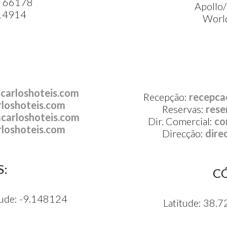
 – 66178
Apollo
 14914
Worl
carloshoteis.com
Recepção:
recepca
loshoteis.com
Reservas:
rese
carloshoteis.com
Dir. Comercial:
co
loshoteis.com
Direcção:
dire
S:
C
tude: -9.148124
Latitude: 38.