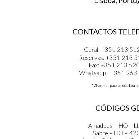
Lisboa, Portu
CONTACTOS TELE
Geral:
+351 213 51
Reservas:
+351 213 5
Fax: +351 213 52
Whatsapp :
+351 963
* Chamada para a rede fixa n
CÓDIGOS G
Amadeus – HO – L
Sabre – HO – 42