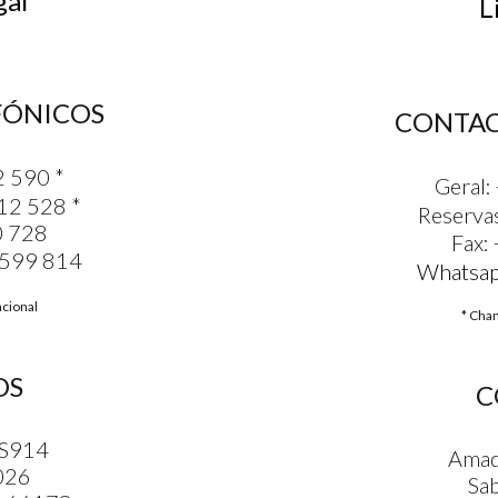
gal
Li
FÓNICOS
CONTAC
2 590
*
Geral:
12 528
*
Reserva
0 728
Fax:
 599 814
Whatsa
acional
* Cham
DS
C
IS914
Amad
026
Sa