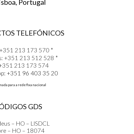
sboa, Portugal
TOS TELEFÓNICOS
+351 213 173 570
*
s:
+351 213 512 528
*
 +351 213 173 574
pp:
+351 96 403 35 20
ada para a rede fixa nacional
ÓDIGOS GDS
eus – HO – LISDCL
bre – HO – 18074