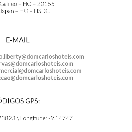
/Galileo – HO – 20155
dspan – HO – LISDC
E-MAIL
o.liberty@domcarloshoteis.com
rvas@domcarloshoteis.com
mercial@domcarloshoteis.com
ccao@domcarloshoteis.com
ÓDIGOS GPS:
723823 \ Longitude: -9.14747