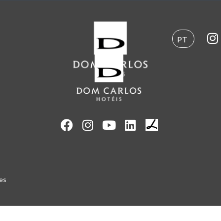
PT
es